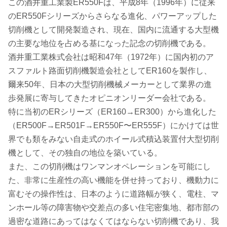
この酒井重工業製ER550Fは、平成8年（1996年）に従来
のER550Fシリーズからさらなる進化、パワーアップした
切削機として開発製造され、現在、国内に流通する大型機
の主要な地位を占める基になった記念の切削機である。
酒井重工業株式会社は昭和47年（1972年）に国内初のア
スファルト路面切削機製造会社としてER160を製作し、
爾来50年、日本の大型切削機械メーカーとして業界の進
歩発展に寄与してきたオピニオンリーダー会社である。
特に当初のERシリーズ（ER160→ER300）から進化した
（ER500F→ER501F→ER550F〜ER555F）にかけては世
界でも類をみない自走式のホイール式積込装置付大型切削
機として、その独自の地位を築いている。
また、この切削機はワンマンオペレーションを可能にし
た、非常に生産性の高い機能を併せ持っており、機動力に
富むその操作性は、日本のように道路幅が狭く、電柱、マ
ンホール等の障害物や交差点の多い住宅密集地、都市部の
過密な道路にあってはなくてはならない切削機であり、我