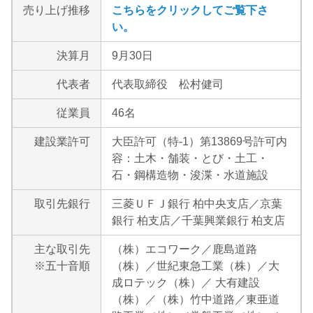
売り上げ推移
こちらをクリックしてご覧下さ
い。
決算月
9月30日
代表者
代表取締役 松村健司
従業員
46名
建設業許可
大臣許可（特-1）第13869号許可内
容：土木・舗装・とび・土工・
石・鋼構造物・浚渫・水道施設
取引先銀行
三菱ＵＦＪ銀行 柏中央支店／京葉
銀行 柏支店／千葉興業銀行 柏支店
主な取引先
（株）エコワーク／鹿島道路
※五十音順
（株）／世紀東急工業（株）／大
成ロテック（株）／ 大有建設
（株）／（株）竹中道路／東亜道