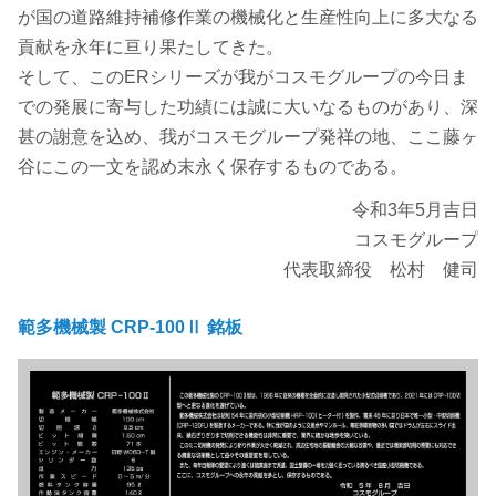
が国の道路維持補修作業の機械化と生産性向上に多大なる
貢献を永年に亘り果たしてきた。
そして、このERシリーズが我がコスモグループの今日ま
での発展に寄与した功績には誠に大いなるものがあり、深
甚の謝意を込め、我がコスモグループ発祥の地、ここ藤ヶ
谷にこの一文を認め末永く保存するものである。
令和3年5月吉日
コスモグループ
代表取締役 松村 健司
範多機械製 CRP-100Ⅱ 銘板