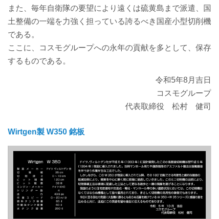
また、毎年自衛隊の要望により遠くは硫黄島まで派遣、国
土整備の一端を力強く担っている誇るべき国産小型切削機
である。
ここに、コスモグループへの永年の貢献を多として、保存
するものである。
令和5年8月吉日
コスモグループ
代表取締役 松村 健司
Wirtgen製 W350 銘板