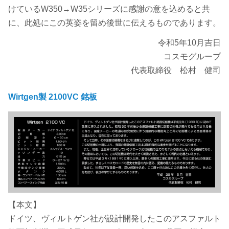
けているW350→W35シリーズに感謝の意を込めると共
に、此処にこの英姿を留め後世に伝えるものであります。
令和5年10月吉日
コスモグループ
代表取締役 松村 健司
Wirtgen製 2100VC 銘板
【本文】
ドイツ、ヴィルトゲン社が設計開発したこのアスファルト