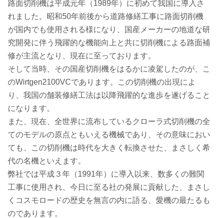
路面切削機は平成元年（1989年）に初めて我国に導入さ
れました。昭和50年前後から道路修繕工事に路面切削機
が国内でも使用される様になり、国産メーカーの地道な研
究開発に伴う飛躍的な機能向上と共に切削機による路面補
修が主流となり、現在に至っております。
そして当時、その国産切削機をはるかに凌駕したのが、こ
のWirtgen2100VCであります。この切削機の出現によ
り、我国の舗装修繕工法は以降飛躍的な進歩を遂げること
になります。
また、現在、全世界に流布しているクローラ式切削機の全
てのモデルの原点ともいえる機械であり、その意味におい
ても、この切削機は時代を大きく転換させた、まさしく希
代の名機といえます。
弊社では平成３年（1991年）に導入以来、数多くの難関
工事に使用され、今日に至る社の発展に貢献した、まさし
くコスモロードの歴史を無言の内に語る、愛機の最たるも
のであります。